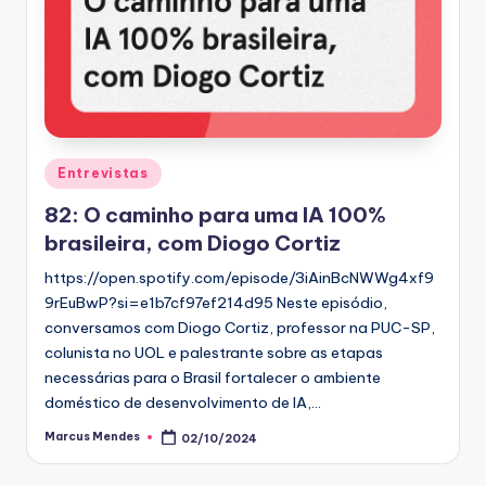
Posted
Entrevistas
in
82: O caminho para uma IA 100%
brasileira, com Diogo Cortiz
https://open.spotify.com/episode/3iAinBcNWWg4xf9
9rEuBwP?si=e1b7cf97ef214d95 Neste episódio,
conversamos com Diogo Cortiz, professor na PUC-SP,
colunista no UOL e palestrante sobre as etapas
necessárias para o Brasil fortalecer o ambiente
doméstico de desenvolvimento de IA,…
Marcus Mendes
02/10/2024
Posted
by