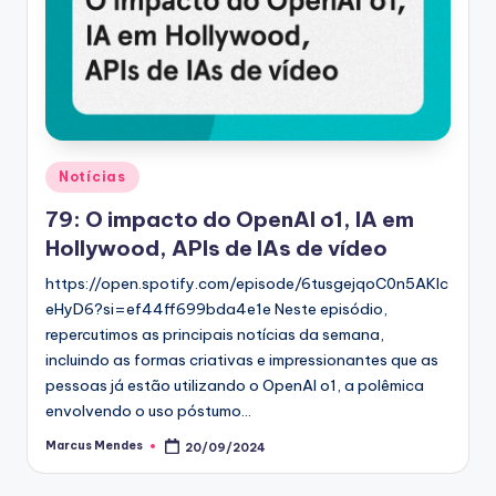
Posted
Notícias
in
79: O impacto do OpenAI o1, IA em
Hollywood, APIs de IAs de vídeo
https://open.spotify.com/episode/6tusgejqoC0n5AKIc
eHyD6?si=ef44ff699bda4e1e Neste episódio,
repercutimos as principais notícias da semana,
incluindo as formas criativas e impressionantes que as
pessoas já estão utilizando o OpenAI o1, a polêmica
envolvendo o uso póstumo…
Marcus Mendes
20/09/2024
Posted
by