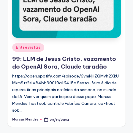
Posted
Entrevistas
in
99: LLM de Jesus Cristo, vazamento
do OpenAI Sora, Claude taradão
https://open.spotify.com/episode/6vmNjIiZQMvh2XkU
MkmStt?si=84bb90019a16415c Sexta-feira é dia de
repercutir as principais notícias da semana, no mundo
da IA. Vem ver quem participou desse papo: Marcus
Mendes, host sob controle Fabrício Carraro, co-host
sob…
Marcus Mendes
29/11/2024
Posted
by