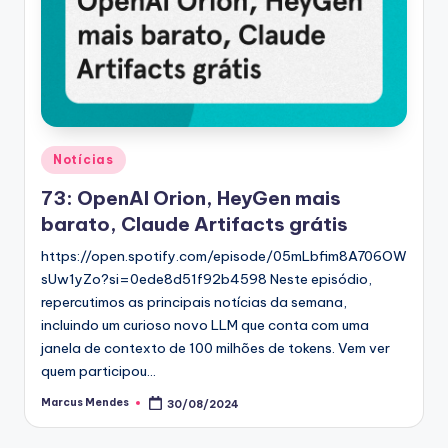
Posted
Notícias
in
73: OpenAI Orion, HeyGen mais
barato, Claude Artifacts grátis
https://open.spotify.com/episode/05mLbfim8A706OW
sUw1yZo?si=0ede8d51f92b4598 Neste episódio,
repercutimos as principais notícias da semana,
incluindo um curioso novo LLM que conta com uma
janela de contexto de 100 milhões de tokens. Vem ver
quem participou…
Marcus Mendes
30/08/2024
Posted
by