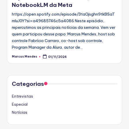
NotebookLM da Meta
https://open.spotify.com/episode/3taOjsghn9tkBSaT
mIuJ0Y?si=a49685746c5a4086 Neste episódio,
repercutimos as principais notícias da semana. Vem ver
quem participou desse papo: Marcus Mendes, host sob
controle Fabrício Carraro, co-host sob controle,
Program Manager da Alura, autor de…
Marcus Mendes
01/11/2024
Posted
by
Categorias
Entrevistas
Especial
Notícias