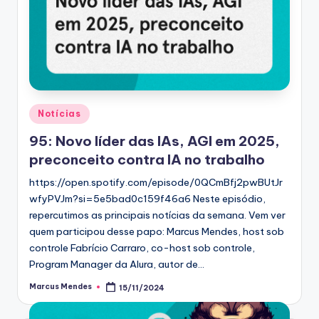
Posted
Notícias
in
95: Novo líder das IAs, AGI em 2025,
preconceito contra IA no trabalho
https://open.spotify.com/episode/0QCmBfj2pwBUtJr
wfyPVJm?si=5e5bad0c159f46a6 Neste episódio,
repercutimos as principais notícias da semana. Vem ver
quem participou desse papo: Marcus Mendes, host sob
controle Fabrício Carraro, co-host sob controle,
Program Manager da Alura, autor de…
Marcus Mendes
15/11/2024
Posted
by