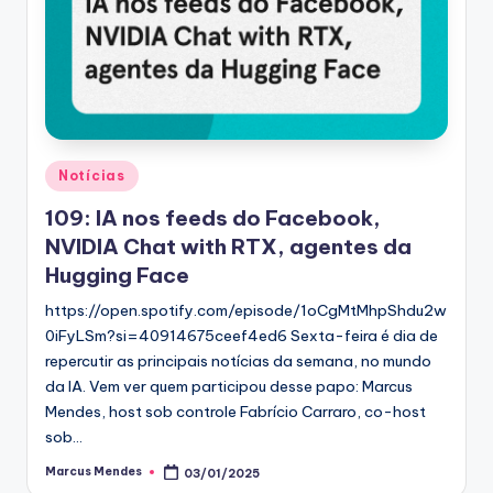
Posted
Notícias
in
109: IA nos feeds do Facebook,
NVIDIA Chat with RTX, agentes da
Hugging Face
https://open.spotify.com/episode/1oCgMtMhpShdu2w
0iFyLSm?si=40914675ceef4ed6 Sexta-feira é dia de
repercutir as principais notícias da semana, no mundo
da IA. Vem ver quem participou desse papo: Marcus
Mendes, host sob controle Fabrício Carraro, co-host
sob…
Marcus Mendes
03/01/2025
Posted
by