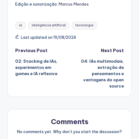
Edição e sonorização:
Marcus Mendes
Tags:
ia
inteligência artificial
tecnologia
Last updated on 19/08/2024
Post
Previous Post
Next Post
02: Stacking de IAs,
04: IAs multimodais,
navigation
experimentos em
extração de
games e IA reflexiva
pensamentos e
vantagens do open
source
Comments
No comments yet. Why don’t you start the discussion?