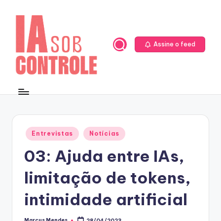
Skip
to
content
Assine o feed
Posted
Entrevistas
Notícias
in
03: Ajuda entre IAs,
limitação de tokens,
intimidade artificial
Marcus Mendes
28/04/2023