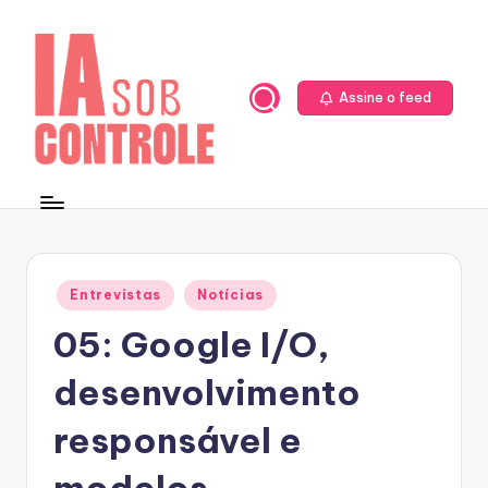
Skip
to
content
Assine o feed
Posted
Entrevistas
Notícias
in
05: Google I/O,
desenvolvimento
responsável e
modelos