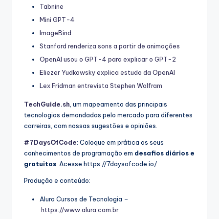
Tabnine
Mini GPT-4
ImageBind
Stanford renderiza sons a partir de animações
OpenAI usou o GPT-4 para explicar o GPT-2
Eliezer Yudkowsky explica estudo da OpenAI
Lex Fridman entrevista Stephen Wolfram
TechGuide.sh
, um mapeamento das principais
tecnologias demandadas pelo mercado para diferentes
carreiras, com nossas sugestões e opiniões.
#7DaysOfCode
: Coloque em prática os seus
conhecimentos de programação em
desafios diários e
gratuitos
. Acesse https://7daysofcode.io/
Produção e conteúdo:
Alura Cursos de Tecnologia –
https://www.alura.com.br