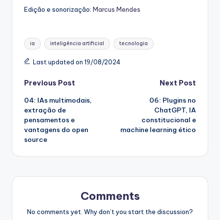
Edição e sonorização:
Marcus Mendes
Tags:
ia
inteligência artificial
tecnologia
Last updated on 19/08/2024
Post
Previous Post
Next Post
04: IAs multimodais,
06: Plugins no
navigation
extração de
ChatGPT, IA
pensamentos e
constitucional e
vantagens do open
machine learning ético
source
Comments
No comments yet. Why don’t you start the discussion?