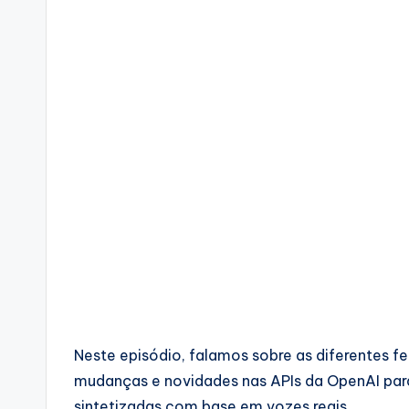
Neste episódio, falamos sobre as diferentes f
mudanças e novidades nas APIs da OpenAI para
sintetizadas com base em vozes reais.