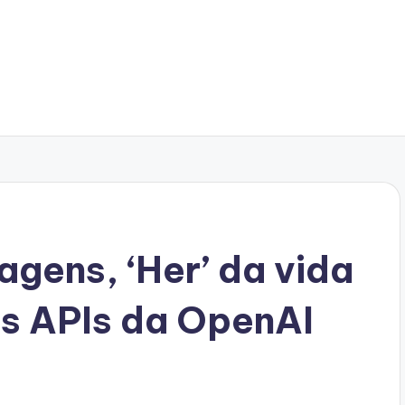
agens, ‘Her’ da vida
as APIs da OpenAI