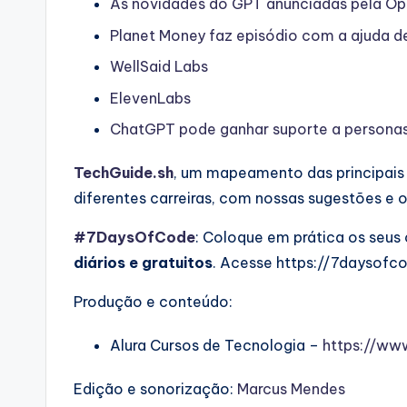
As novidades do GPT anunciadas pela Op
Planet Money faz episódio com a ajuda d
WellSaid Labs
ElevenLabs
ChatGPT pode ganhar suporte a personas
TechGuide.sh
, um mapeamento das principai
diferentes carreiras, com nossas sugestões e o
#7DaysOfCode
: Coloque em prática os se
diários e gratuitos
. Acesse https://7daysofco
Produção e conteúdo:
Alura Cursos de Tecnologia –
https://ww
Edição e sonorização:
Marcus Mendes