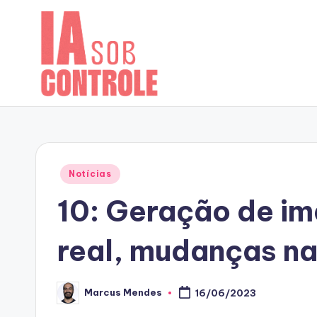
Skip
to
content
Posted
Notícias
in
10: Geração de im
real, mudanças n
Marcus Mendes
16/06/2023
Posted
by