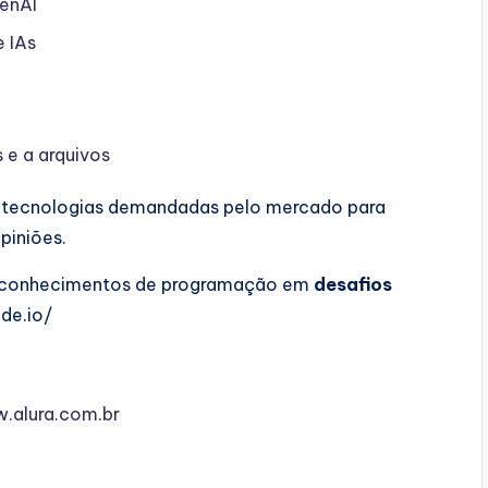
enAI
e IAs
 e a arquivos
s tecnologias demandadas pelo mercado para
piniões.
us conhecimentos de programação em
desafios
de.io/
w.alura.com.br