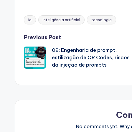
ia
inteligência artificial
tecnologia
Tags:
Post
Previous Post
09: Engenharia de prompt,
navigation
estilização de QR Codes, riscos
da injeção de prompts
Co
No comments yet. Why do