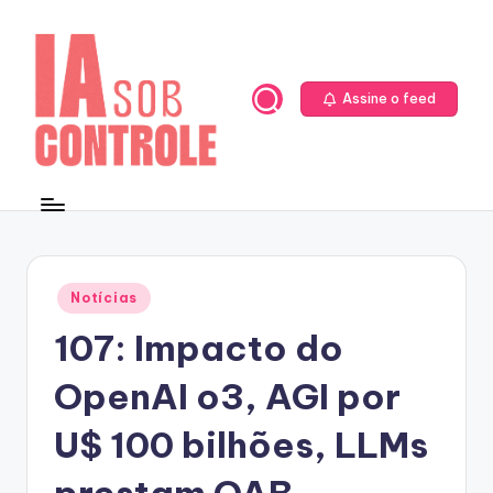
Skip
to
content
Assine o feed
Posted
Notícias
in
107: Impacto do
OpenAI o3, AGI por
U$ 100 bilhões, LLMs
prestam OAB