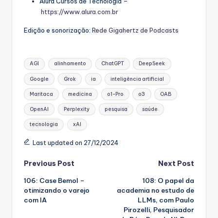
Alura Cursos de Tecnologia –
https://www.alura.com.br
Edição e sonorização:
Rede Gigahertz de Podcasts
Tags:
AGI
alinhamento
ChatGPT
DeepSeek
Google
Grok
ia
inteligência artificial
Maritaca
medicina
o1-Pro
o3
OAB
OpenAI
Perplexity
pesquisa
saúde
tecnologia
xAI
Last updated on 27/12/2024
Post
Previous Post
Next Post
106: Case Bemol –
108: O papel da
navigation
otimizando o varejo
academia no estudo de
com IA
LLMs, com Paulo
Pirozelli, Pesquisador