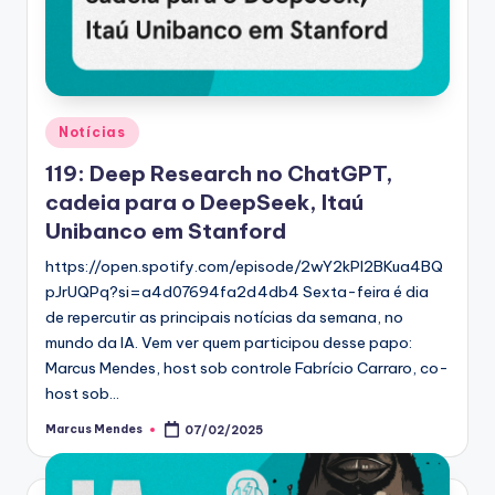
Posted
Notícias
in
119: Deep Research no ChatGPT,
cadeia para o DeepSeek, Itaú
Unibanco em Stanford
https://open.spotify.com/episode/2wY2kPl2BKua4BQ
pJrUQPq?si=a4d07694fa2d4db4 Sexta-feira é dia
de repercutir as principais notícias da semana, no
mundo da IA. Vem ver quem participou desse papo:
Marcus Mendes, host sob controle Fabrício Carraro, co-
host sob…
Marcus Mendes
07/02/2025
Posted
by