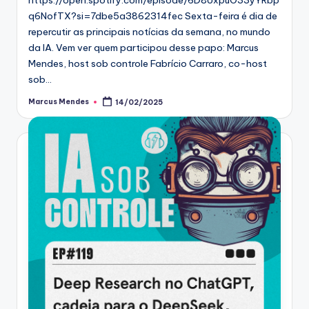
q6NofTX?si=7dbe5a3862314fec Sexta-feira é dia de
repercutir as principais notícias da semana, no mundo
da IA. Vem ver quem participou desse papo: Marcus
Mendes, host sob controle Fabrício Carraro, co-host
sob…
Marcus Mendes
14/02/2025
Posted
by