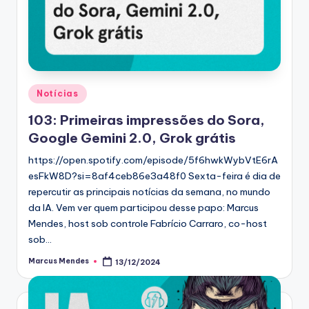
Posted
Notícias
in
103: Primeiras impressões do Sora,
Google Gemini 2.0, Grok grátis
https://open.spotify.com/episode/5f6hwkWybVtE6rA
esFkW8D?si=8af4ceb86e3a48f0 Sexta-feira é dia de
repercutir as principais notícias da semana, no mundo
da IA. Vem ver quem participou desse papo: Marcus
Mendes, host sob controle Fabrício Carraro, co-host
sob…
Marcus Mendes
13/12/2024
Posted
by