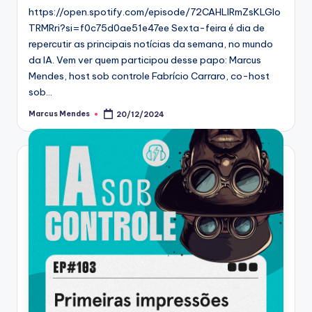
https://open.spotify.com/episode/72CAHLIRmZsKLGIo
TRMRri?si=f0c75d0ae51e47ee Sexta-feira é dia de
repercutir as principais notícias da semana, no mundo
da IA. Vem ver quem participou desse papo: Marcus
Mendes, host sob controle Fabrício Carraro, co-host
sob…
Marcus Mendes
20/12/2024
Posted
by