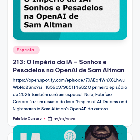
Posted
Especial
in
213: O Império da IA – Sonhos e
Pesadelos na OpenAI de Sam Altman
https://open.spotify.com/episode/70AEq4WhX6Lhwu
WbNd8Snx?si=1859c37985f14682 O primeiro episódio
de 2026 também será um especial. Nele, Fabrício
Carraro faz um resumo do livro "Empire of AI: Dreams and
Nightmares in Sam Altman's OpenAI" da autora…
Fabrício Carraro
02/01/2026
Posted
by