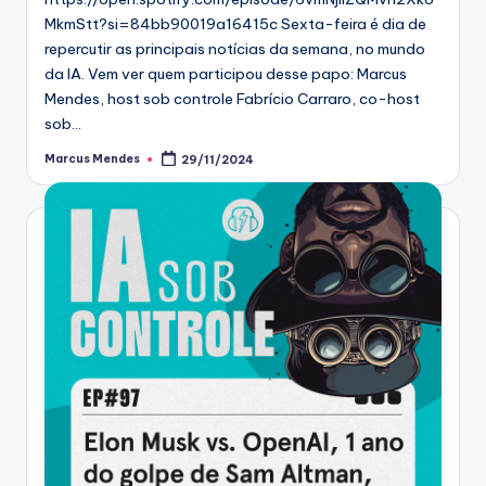
MkmStt?si=84bb90019a16415c Sexta-feira é dia de
repercutir as principais notícias da semana, no mundo
da IA. Vem ver quem participou desse papo: Marcus
Mendes, host sob controle Fabrício Carraro, co-host
sob…
Marcus Mendes
29/11/2024
Posted
by