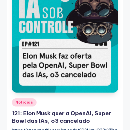
Posted
Notícias
in
121: Elon Musk quer a OpenAI, Super
Bowl das IAs, o3 cancelado
https://open.spotify.com/episode/6D8UxpuO33yYRbp