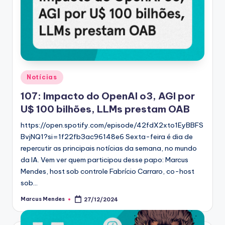
Posted
Notícias
in
107: Impacto do OpenAI o3, AGI por
U$ 100 bilhões, LLMs prestam OAB
https://open.spotify.com/episode/42fdX2xto1EyBBFS
BvjNQ1?si=1f22fb3ac96148e6 Sexta-feira é dia de
repercutir as principais notícias da semana, no mundo
da IA. Vem ver quem participou desse papo: Marcus
Mendes, host sob controle Fabrício Carraro, co-host
sob…
Marcus Mendes
27/12/2024
Posted
by