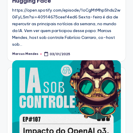
Hugging Face
https://open.spotify.com/episode/1oCgMtMhpShdu2w
0iFyLSm?si=40914675ceef4ed6 Sexta-feira é dia de
repercutir as principais notícias da semana, no mundo
da IA. Vem ver quem participou desse papo: Marcus
Mendes, host sob controle Fabrício Carraro, co-host
sob…
Marcus Mendes
03/01/2025
Posted
by