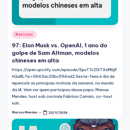
Posted
Notícias
in
97: Elon Musk vs. OpenAI, 1 ano do
golpe de Sam Altman, modelos
chineses em alta
https://open.spotify.com/episode/5puT7vZIXTXsM6jlf
hQaRL?si=0643ac20bc594ad2 Sexta-feira é dia de
repercutir as principais notícias da semana, no mundo
da IA. Vem ver quem participou desse papo: Marcus
Mendes, host sob controle Fabrício Carraro, co-host
sob…
Marcus Mendes
22/11/2024
Posted
by