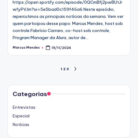
https://open.spotify.com/episode/0QCmBfj2pwBUtJr
wfyPVJm?si=5e5bad0c159f46a6 Neste episódio,
repercutimos as principais notícias da semana. Vem ver
quem participou desse papo: Marcus Mendes, host sob
controle Fabrício Carraro, co-host sob controle,
Program Manager da Alura, autor de…
Marcus Mendes
15/11/2024
Posted
by
Paginação
1
2
3
NEXT
PAGE
de
posts
Categorias
Entrevistas
Especial
Notícias