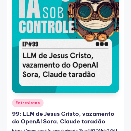
Posted
Entrevistas
in
99: LLM de Jesus Cristo, vazamento
do OpenAI Sora, Claude taradão
https://open.spotify.com/episode/6vmNjIiZQMvh2XkU