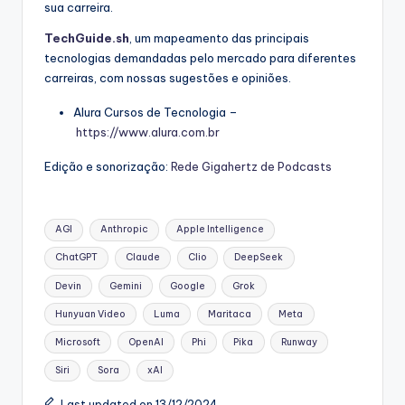
sua carreira.
TechGuide.sh
, um mapeamento das principais
tecnologias demandadas pelo mercado para diferentes
carreiras, com nossas sugestões e opiniões.
Alura Cursos de Tecnologia –
https://www.alura.com.br
Edição e sonorização:
Rede Gigahertz de Podcasts
Tags:
AGI
Anthropic
Apple Intelligence
ChatGPT
Claude
Clio
DeepSeek
Devin
Gemini
Google
Grok
Hunyuan Video
Luma
Maritaca
Meta
Microsoft
OpenAI
Phi
Pika
Runway
Siri
Sora
xAI
Last updated on 13/12/2024