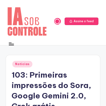
Skip
to
content
Assine o feed
Posted
Notícias
in
103: Primeiras
impressões do Sora,
Google Gemini 2.0,
Grok grátis