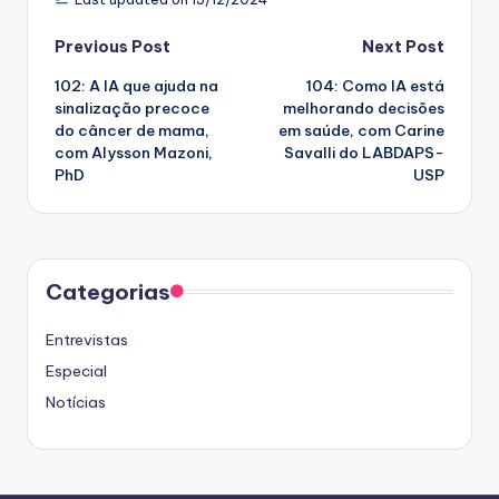
Post
Previous Post
Next Post
102: A IA que ajuda na
104: Como IA está
navigation
sinalização precoce
melhorando decisões
do câncer de mama,
em saúde, com Carine
com Alysson Mazoni,
Savalli do LABDAPS-
PhD
USP
Categorias
Entrevistas
Especial
Notícias