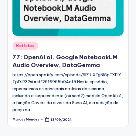
Posted
Notícias
in
77: OpenAI o1, Google NotebookLM
Audio Overview, DataGemma
https://open.spotify.com/episode/6P1UXFgNI5pEXFlY
TpDJR3?si=eff2516955b04af5 Neste episódio,
repercutimos as principais notícias da semana,
incluindo o surpreendente (ou será?) modelo OpenAI o1,
a função Covers da divertida Suno AI, e a redução de
preço na…
Marcus Mendes
13/09/2024
Posted
by