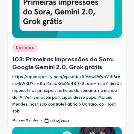
Posted
Notícias
in
103: Primeiras impressões do Sora,
Google Gemini 2.0, Grok grátis
https://open.spotify.com/episode/5f6hwkWybVtE6rA
esFkW8D?si=8af4ceb86e3a48f0 Sexta-feira é dia de
repercutir as principais notícias da semana, no mundo
da IA. Vem ver quem participou desse papo: Marcus
Mendes, host sob controle Fabrício Carraro, co-host
sob…
Marcus Mendes
13/12/2024
Posted
by