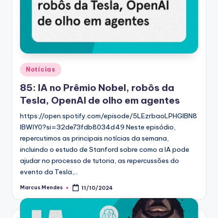
Posted
Notícias
in
85: IA no Prêmio Nobel, robôs da
Tesla, OpenAI de olho em agentes
https://open.spotify.com/episode/5LEzrbaoLPHGlBN8
lBWIY0?si=32de73fdb8034d49 Neste episódio,
repercutimos as principais notícias da semana,
incluindo o estudo de Stanford sobre como a IA pode
ajudar no processo de tutoria, as repercussões do
evento da Tesla,…
Marcus Mendes
11/10/2024
Posted
by