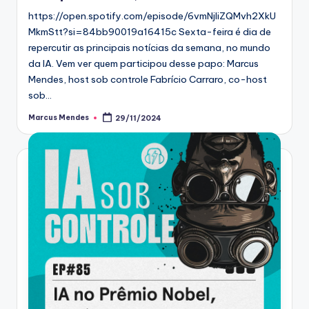
https://open.spotify.com/episode/6vmNjIiZQMvh2XkU
MkmStt?si=84bb90019a16415c Sexta-feira é dia de
repercutir as principais notícias da semana, no mundo
da IA. Vem ver quem participou desse papo: Marcus
Mendes, host sob controle Fabrício Carraro, co-host
sob…
Marcus Mendes
29/11/2024
Posted
by