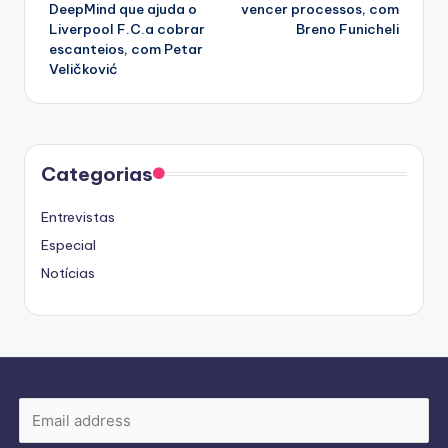
navigation
DeepMind que ajuda o
vencer processos, com
Liverpool F.C.a cobrar
Breno Funicheli
escanteios, com Petar
Veličković
Categorias
Entrevistas
Especial
Notícias