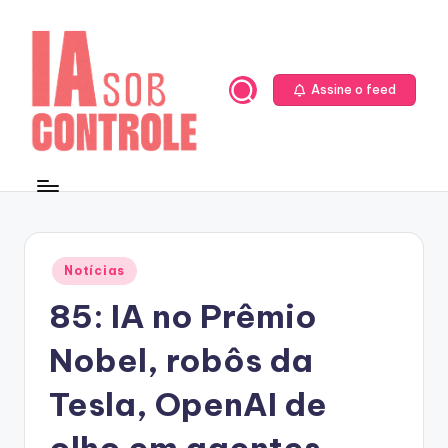
Skip
to
content
Assine o feed
Posted
Notícias
in
85: IA no Prêmio
Nobel, robôs da
Tesla, OpenAI de
olho em agentes