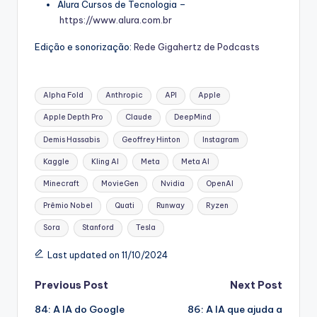
Alura Cursos de Tecnologia –
https://www.alura.com.br
Edição e sonorização:
Rede Gigahertz de Podcasts
Tags:
Alpha Fold
Anthropic
API
Apple
Apple Depth Pro
Claude
DeepMind
Demis Hassabis
Geoffrey Hinton
Instagram
Kaggle
Kling AI
Meta
Meta AI
Minecraft
MovieGen
Nvidia
OpenAI
Prêmio Nobel
Quati
Runway
Ryzen
Sora
Stanford
Tesla
Last updated on 11/10/2024
Post
Previous Post
Next Post
84: A IA do Google
86: A IA que ajuda a