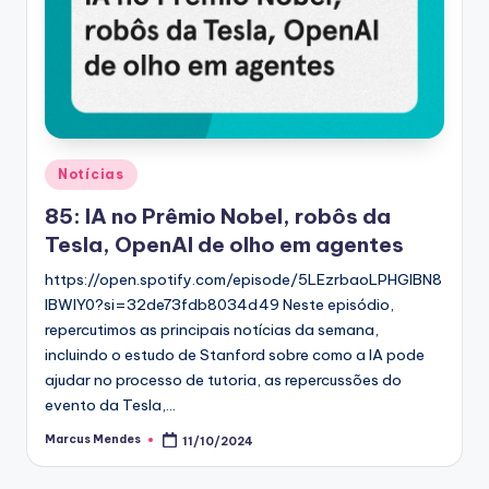
Posted
Notícias
in
85: IA no Prêmio Nobel, robôs da
Tesla, OpenAI de olho em agentes
https://open.spotify.com/episode/5LEzrbaoLPHGlBN8
lBWIY0?si=32de73fdb8034d49 Neste episódio,
repercutimos as principais notícias da semana,
incluindo o estudo de Stanford sobre como a IA pode
ajudar no processo de tutoria, as repercussões do
evento da Tesla,…
Marcus Mendes
11/10/2024
Posted
by