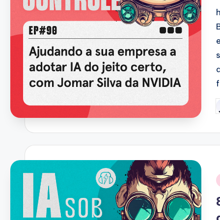
P
b
i