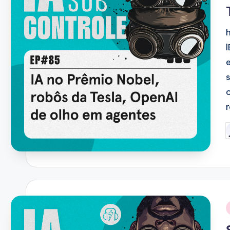
P
b
i