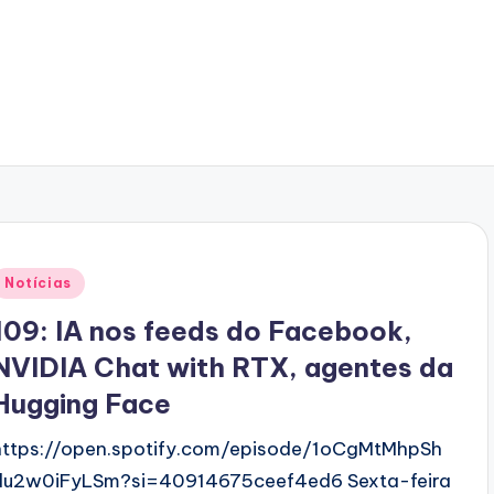
Posted
Notícias
n
109: IA nos feeds do Facebook,
NVIDIA Chat with RTX, agentes da
Hugging Face
https://open.spotify.com/episode/1oCgMtMhpSh
du2w0iFyLSm?si=40914675ceef4ed6 Sexta-feira