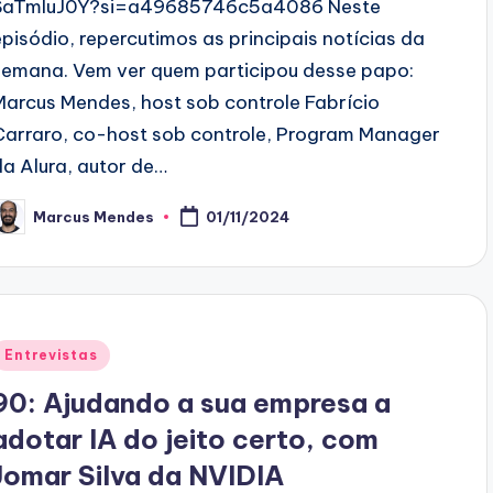
SaTmIuJ0Y?si=a49685746c5a4086 Neste
episódio, repercutimos as principais notícias da
semana. Vem ver quem participou desse papo:
Marcus Mendes, host sob controle Fabrício
Carraro, co-host sob controle, Program Manager
da Alura, autor de…
Marcus Mendes
01/11/2024
osted
y
Posted
Entrevistas
n
90: Ajudando a sua empresa a
adotar IA do jeito certo, com
Jomar Silva da NVIDIA