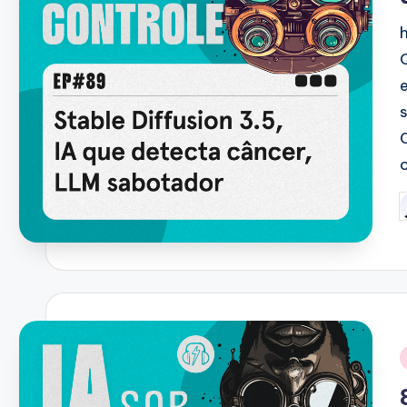
P
b
i