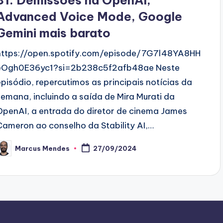
81: Demissões na OpenAI,
Advanced Voice Mode, Google
Gemini mais barato
https://open.spotify.com/episode/7G7l48YA8HH
eOgh0E36yc1?si=2b238c5f2afb48ae Neste
episódio, repercutimos as principais notícias da
semana, incluindo a saída de Mira Murati da
OpenAI, a entrada do diretor de cinema James
Cameron ao conselho da Stability AI,…
Marcus Mendes
27/09/2024
osted
y