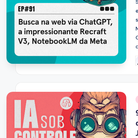
P
b
i