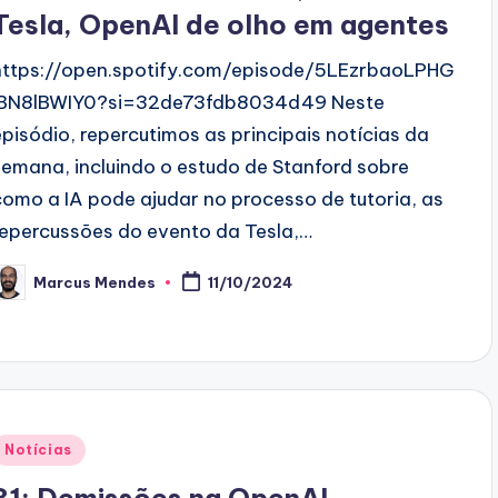
Tesla, OpenAI de olho em agentes
https://open.spotify.com/episode/5LEzrbaoLPHG
lBN8lBWIY0?si=32de73fdb8034d49 Neste
episódio, repercutimos as principais notícias da
semana, incluindo o estudo de Stanford sobre
como a IA pode ajudar no processo de tutoria, as
repercussões do evento da Tesla,…
Marcus Mendes
11/10/2024
osted
y
Posted
Notícias
n