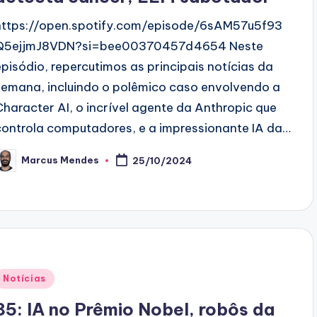
https://open.spotify.com/episode/6sAM57u5f93
Q5ejjmJ8VDN?si=bee00370457d4654 Neste
episódio, repercutimos as principais notícias da
semana, incluindo o polêmico caso envolvendo a
Character AI, o incrível agente da Anthropic que
controla computadores, e a impressionante IA da…
Marcus Mendes
25/10/2024
osted
y
Posted
Notícias
n
85: IA no Prêmio Nobel, robôs da