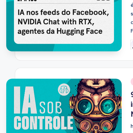
P
b
i