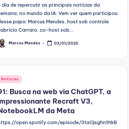
é dia de repercutir as principais notícias da
semana, no mundo da IA. Vem ver quem participou
desse papo: Marcus Mendes, host sob controle
Fabrício Carraro, co-host sob…
Marcus Mendes
03/01/2025
osted
y
Posted
Notícias
n
91: Busca na web via ChatGPT, a
impressionante Recraft V3,
NotebookLM da Meta
https://open.spotify.com/episode/3taOjsghn9tkB