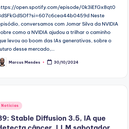
https://open.spotify.com/episode/0k3iEfGx8qt0
BdSFkGdSOf?si=607c6cea44b0459d Neste
episódio, conversamos com Jomar Silva da NVIDIA
sobre como a NVIDIA ajudou a trilhar o caminho
que levou ao boom das IAs generativas, sobre o
futuro desse mercado,…
Marcus Mendes
30/10/2024
osted
y
Posted
Notícias
n
89: Stable Diffusion 3.5, IA que
detecta câncer, LLM sabotador