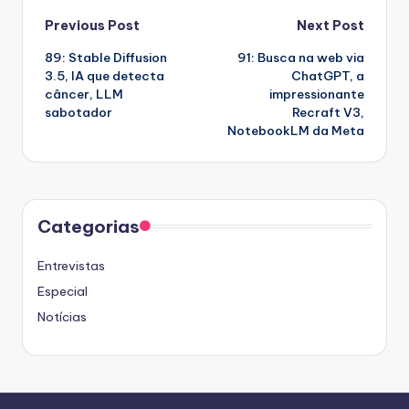
Post
Previous Post
Next Post
89: Stable Diffusion
91: Busca na web via
navigation
3.5, IA que detecta
ChatGPT, a
câncer, LLM
impressionante
sabotador
Recraft V3,
NotebookLM da Meta
Categorias
Entrevistas
Especial
Notícias