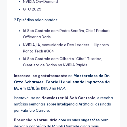
NVIDIA On-Demand
GTC 2025
? Episódios relacionados:
IA Sob Controle com Pedro Serafim, Chief Product
Officer na Doris
NVIDIA, IA, comunidade e Dev Leaders – Hipsters
Ponto Tech #364
IA Sob Controle com Gilberto “Giba” Titericz,
Cientista de Dados na NVIDIA Rapids
Inscreva-se gratuitamente
na
Masterclass do Dr.
Otto Scharmer: Teoria U analisando impactos da
IA, em
12/11, às 19h30 na FIAP.
Inscreva-se na
Newsletter IA Sob Controle
, e receba
notícias semanais sobre Inteligência Artificial, assinada
por Fabrício Carraro.
Preencha o formulário
com as suas sugestões para
deixar o conteúdo do IA Sob Controle ainda mais