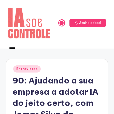
Skip
to
content
Assine o feed
Posted
Entrevistas
in
90: Ajudando a sua
empresa a adotar IA
do jeito certo, com
Jomar Silva da