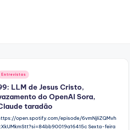
Posted
Entrevistas
n
99: LLM de Jesus Cristo,
vazamento do OpenAI Sora,
Claude taradão
https://open.spotify.com/episode/6vmNjIiZQMvh
2XkUMkmStt?si=84bb90019a16415c Sexta-feira