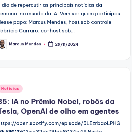
é dia de repercutir as principais notícias da
semana, no mundo da IA. Vem ver quem participou
desse papo: Marcus Mendes, host sob controle
Fabrício Carraro, co-host sob…
Marcus Mendes
29/11/2024
osted
y
Posted
Notícias
n
85: IA no Prêmio Nobel, robôs da
Tesla, OpenAI de olho em agentes
https://open.spotify.com/episode/5LEzrbaoLPHG
lBN8lBWIY0?si=32de73fdb8034d49 Neste