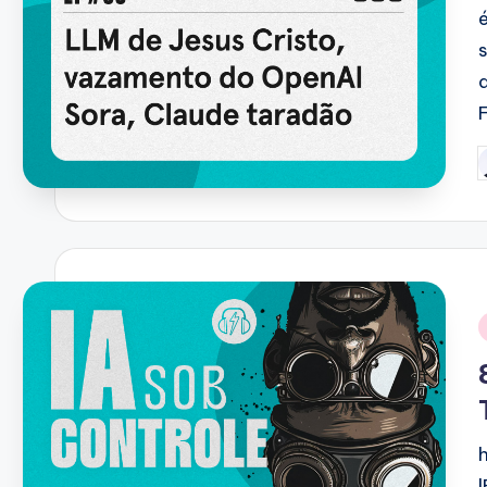
P
b
i