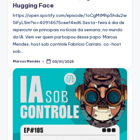
Hugging Face
https://open.spotify.com/episode/1oCgMtMhpShdu2w
0iFyLSm?si=40914675ceef4ed6 Sexta-feira é dia de
repercutir as principais notícias da semana, no mundo
da IA. Vem ver quem participou desse papo: Marcus
Mendes, host sob controle Fabrício Carraro, co-host
sob…
Marcus Mendes
03/01/2025
Posted
by