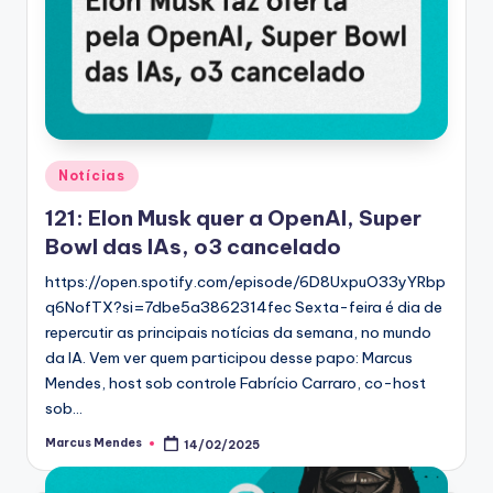
Posted
Notícias
in
121: Elon Musk quer a OpenAI, Super
Bowl das IAs, o3 cancelado
https://open.spotify.com/episode/6D8UxpuO33yYRbp
q6NofTX?si=7dbe5a3862314fec Sexta-feira é dia de
repercutir as principais notícias da semana, no mundo
da IA. Vem ver quem participou desse papo: Marcus
Mendes, host sob controle Fabrício Carraro, co-host
sob…
Marcus Mendes
14/02/2025
Posted
by