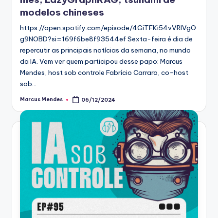
modelos chineses
https://open.spotify.com/episode/4GiTFKi54vVRIVgO
g9NOBD?si=169f6be8f93544ef Sexta-feira é dia de
repercutir as principais notícias da semana, no mundo
da IA. Vem ver quem participou desse papo: Marcus
Mendes, host sob controle Fabrício Carraro, co-host
sob…
Marcus Mendes
06/12/2024
Posted
by