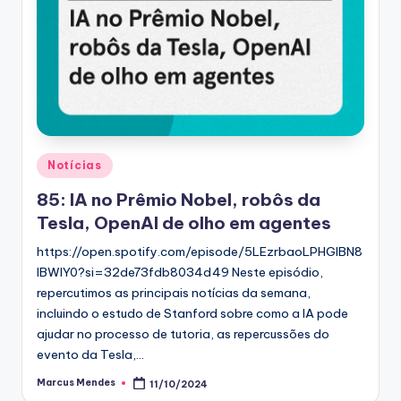
Posted
Notícias
in
85: IA no Prêmio Nobel, robôs da
Tesla, OpenAI de olho em agentes
https://open.spotify.com/episode/5LEzrbaoLPHGlBN8
lBWIY0?si=32de73fdb8034d49 Neste episódio,
repercutimos as principais notícias da semana,
incluindo o estudo de Stanford sobre como a IA pode
ajudar no processo de tutoria, as repercussões do
evento da Tesla,…
Marcus Mendes
11/10/2024
Posted
by