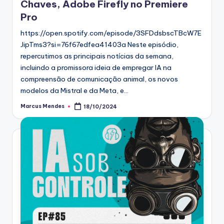
Chaves, Adobe Firefly no Premiere
Pro
https://open.spotify.com/episode/3SFDdsbscTBcW7E
JipTms3?si=76f67edfea41403a Neste episódio,
repercutimos as principais notícias da semana,
incluindo a promissora ideia de empregar IA na
compreensão de comunicação animal, os novos
modelos da Mistral e da Meta, e…
Marcus Mendes
18/10/2024
Posted
by