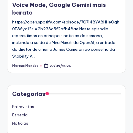
Voice Mode, Google Gemini mais
barato
https://open.spotify.com/episode/7G7l48YA8HHeOgh
0E36yc1?si=2b238c5f2afb48ae Neste episódio,
repercutimos as principais notícias da semana,
incluindo a saída de Mira Murati da OpenAI, a entrada
do diretor de cinema James Cameron ao conselho da
Stability AI,…
Marcus Mendes
27/09/2024
Posted
by
Categorias
Entrevistas
Especial
Notícias