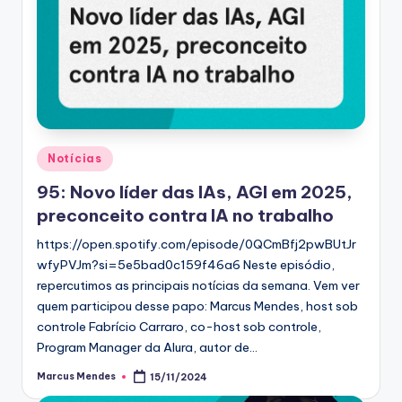
Posted
Notícias
in
95: Novo líder das IAs, AGI em 2025,
preconceito contra IA no trabalho
https://open.spotify.com/episode/0QCmBfj2pwBUtJr
wfyPVJm?si=5e5bad0c159f46a6 Neste episódio,
repercutimos as principais notícias da semana. Vem ver
quem participou desse papo: Marcus Mendes, host sob
controle Fabrício Carraro, co-host sob controle,
Program Manager da Alura, autor de…
Marcus Mendes
15/11/2024
Posted
by