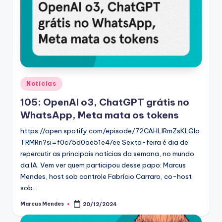
Posted
Notícias
in
105: OpenAI o3, ChatGPT grátis no
WhatsApp, Meta mata os tokens
https://open.spotify.com/episode/72CAHLIRmZsKLGIo
TRMRri?si=f0c75d0ae51e47ee Sexta-feira é dia de
repercutir as principais notícias da semana, no mundo
da IA. Vem ver quem participou desse papo: Marcus
Mendes, host sob controle Fabrício Carraro, co-host
sob…
Marcus Mendes
20/12/2024
Posted
by