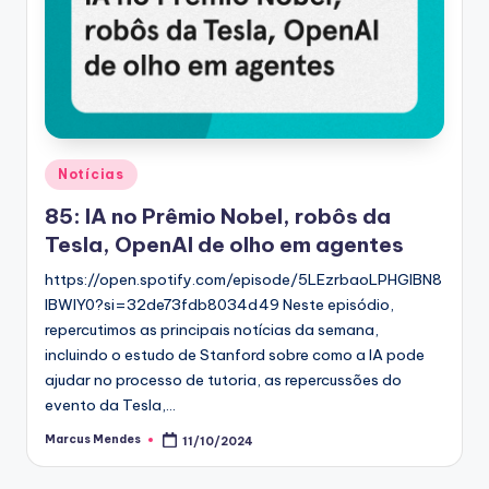
Posted
Notícias
in
85: IA no Prêmio Nobel, robôs da
Tesla, OpenAI de olho em agentes
https://open.spotify.com/episode/5LEzrbaoLPHGlBN8
lBWIY0?si=32de73fdb8034d49 Neste episódio,
repercutimos as principais notícias da semana,
incluindo o estudo de Stanford sobre como a IA pode
ajudar no processo de tutoria, as repercussões do
evento da Tesla,…
Marcus Mendes
11/10/2024
Posted
by