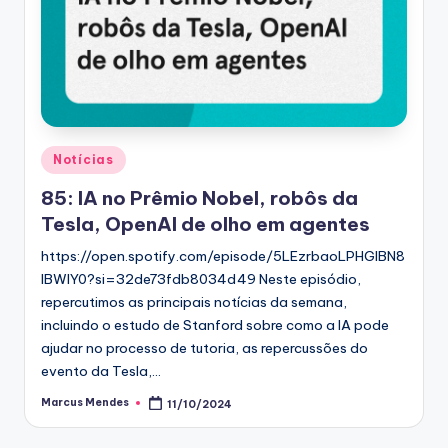
Posted
Notícias
in
85: IA no Prêmio Nobel, robôs da
Tesla, OpenAI de olho em agentes
https://open.spotify.com/episode/5LEzrbaoLPHGlBN8
lBWIY0?si=32de73fdb8034d49 Neste episódio,
repercutimos as principais notícias da semana,
incluindo o estudo de Stanford sobre como a IA pode
ajudar no processo de tutoria, as repercussões do
evento da Tesla,…
Marcus Mendes
11/10/2024
Posted
by