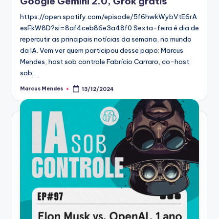
Google Gemini 2.0, Grok grátis
https://open.spotify.com/episode/5f6hwkWybVtE6rA
esFkW8D?si=8af4ceb86e3a48f0 Sexta-feira é dia de
repercutir as principais notícias da semana, no mundo
da IA. Vem ver quem participou desse papo: Marcus
Mendes, host sob controle Fabrício Carraro, co-host
sob…
Marcus Mendes
13/12/2024
Posted
by