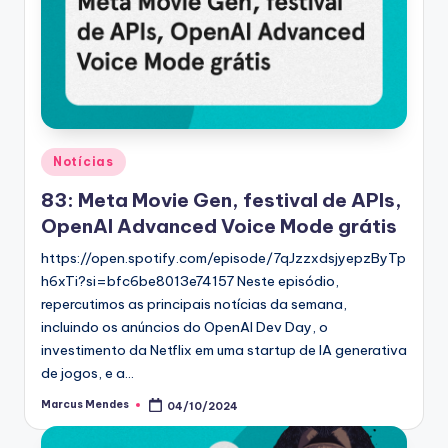
Posted
Notícias
in
83: Meta Movie Gen, festival de APIs,
OpenAI Advanced Voice Mode grátis
https://open.spotify.com/episode/7qJzzxdsjyepzByTp
h6xTi?si=bfc6be8013e74157 Neste episódio,
repercutimos as principais notícias da semana,
incluindo os anúncios do OpenAI Dev Day, o
investimento da Netflix em uma startup de IA generativa
de jogos, e a…
Marcus Mendes
04/10/2024
Posted
by