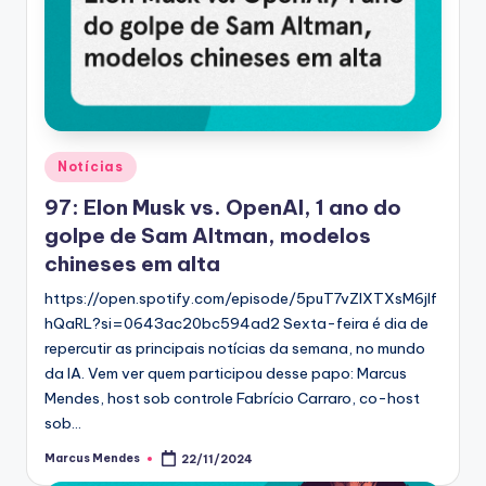
Posted
Notícias
in
97: Elon Musk vs. OpenAI, 1 ano do
golpe de Sam Altman, modelos
chineses em alta
https://open.spotify.com/episode/5puT7vZIXTXsM6jlf
hQaRL?si=0643ac20bc594ad2 Sexta-feira é dia de
repercutir as principais notícias da semana, no mundo
da IA. Vem ver quem participou desse papo: Marcus
Mendes, host sob controle Fabrício Carraro, co-host
sob…
Marcus Mendes
22/11/2024
Posted
by