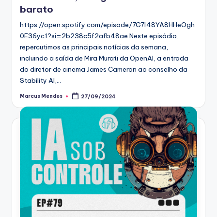
barato
https://open.spotify.com/episode/7G7l48YA8HHeOgh
0E36yc1?si=2b238c5f2afb48ae Neste episódio,
repercutimos as principais notícias da semana,
incluindo a saída de Mira Murati da OpenAI, a entrada
do diretor de cinema James Cameron ao conselho da
Stability AI,…
Marcus Mendes
27/09/2024
Posted
by