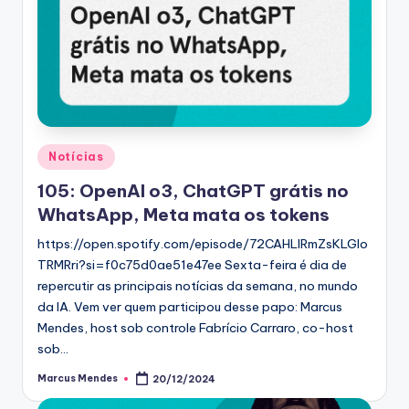
Posted
Notícias
in
105: OpenAI o3, ChatGPT grátis no
WhatsApp, Meta mata os tokens
https://open.spotify.com/episode/72CAHLIRmZsKLGIo
TRMRri?si=f0c75d0ae51e47ee Sexta-feira é dia de
repercutir as principais notícias da semana, no mundo
da IA. Vem ver quem participou desse papo: Marcus
Mendes, host sob controle Fabrício Carraro, co-host
sob…
Marcus Mendes
20/12/2024
Posted
by