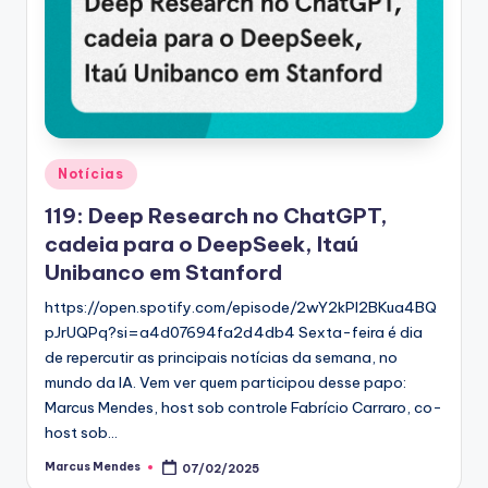
Posted
Notícias
in
119: Deep Research no ChatGPT,
cadeia para o DeepSeek, Itaú
Unibanco em Stanford
https://open.spotify.com/episode/2wY2kPl2BKua4BQ
pJrUQPq?si=a4d07694fa2d4db4 Sexta-feira é dia
de repercutir as principais notícias da semana, no
mundo da IA. Vem ver quem participou desse papo:
Marcus Mendes, host sob controle Fabrício Carraro, co-
host sob…
Marcus Mendes
07/02/2025
Posted
by