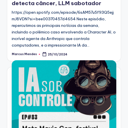
detecta câncer, LLM sabotador
https://open.spotify.com/episode/6sAM57u5f93Q5ejj
mJ8VDN?si=bee00370457d4654 Neste episódio,
repercutimos as principais notícias da semana,
incluindo o polêmico caso envolvendo a Character AI, o
incrível agente da Anthropic que controla
computadores, e a impressionante IA da…
Marcus Mendes
25/10/2024
Posted
by