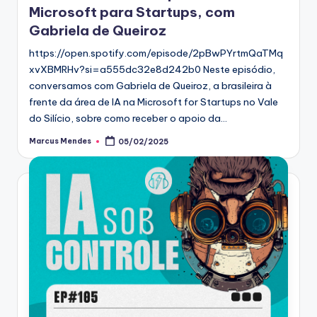
Microsoft para Startups, com
Gabriela de Queiroz
https://open.spotify.com/episode/2pBwPYrtmQaTMq
xvXBMRHv?si=a555dc32e8d242b0 Neste episódio,
conversamos com Gabriela de Queiroz, a brasileira à
frente da área de IA na Microsoft for Startups no Vale
do Silício, sobre como receber o apoio da…
Marcus Mendes
05/02/2025
Posted
by