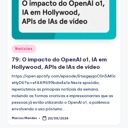
Posted
Notícias
in
79: O impacto do OpenAI o1, IA em
Hollywood, APIs de IAs de vídeo
https://open.spotify.com/episode/6tusgejqoC0n5AKIc
eHyD6?si=ef44ff699bda4e1e Neste episódio,
repercutimos as principais notícias da semana,
incluindo as formas criativas e impressionantes que as
pessoas já estão utilizando o OpenAI o1, a polêmica
envolvendo o uso póstumo…
Marcus Mendes
20/09/2024
Posted
by