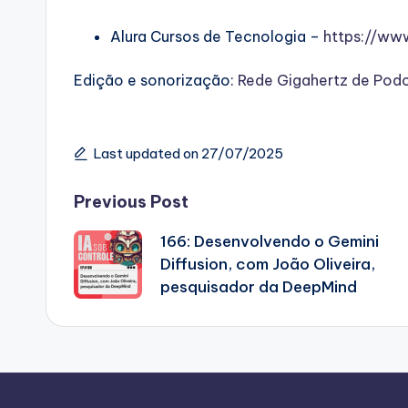
Alura Cursos de Tecnologia –
https://ww
Edição e sonorização:
Rede Gigahertz de Pod
Last updated on 27/07/2025
Post
Previous Post
166: Desenvolvendo o Gemini
navigation
Diffusion, com João Oliveira,
pesquisador da DeepMind