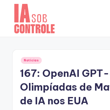
Skip
to
content
Posted
Notícias
in
167: OpenAI GPT-
Olimpíadas de Ma
de IA nos EUA