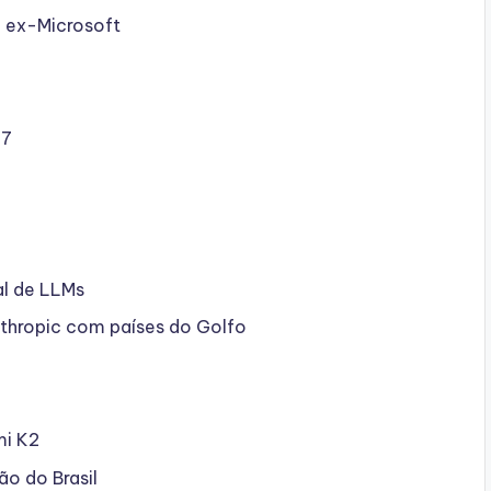
, ex-Microsoft
07
al de LLMs
thropic com países do Golfo
mi K2
o do Brasil