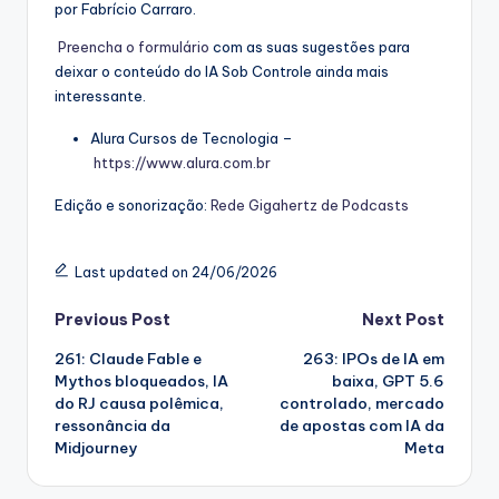
por Fabrício Carraro.
⁠⁠Preencha o formulário⁠⁠
com as suas sugestões para
deixar o conteúdo do IA Sob Controle ainda mais
interessante.
Alura Cursos de Tecnologia –
⁠⁠https://www.alura.com.br⁠⁠
Edição e sonorização:
⁠⁠Rede Gigahertz de Podcasts
Last updated on 24/06/2026
Post
Previous Post
Next Post
261: Claude Fable e
263: IPOs de IA em
navigation
Mythos bloqueados, IA
baixa, GPT 5.6
do RJ causa polêmica,
controlado, mercado
ressonância da
de apostas com IA da
Midjourney
Meta