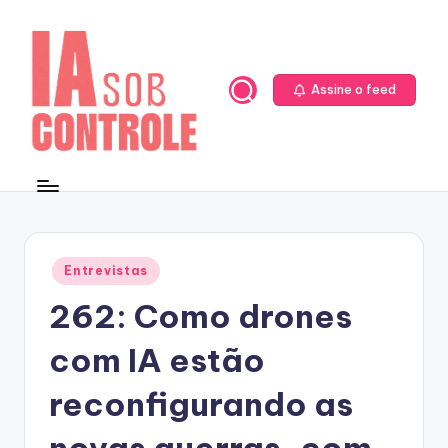
Skip
to
content
Assine o feed
Posted
Entrevistas
in
262: Como drones
com IA estão
reconfigurando as
novas guerras, com