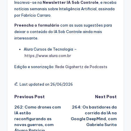
Inscreva-se na
Newsletter IA Sob Controle
, e receba
notícias semanais sobre Inteligência Artificial, assinada
por Fabrício Carraro.
Preencha o formulário
com as suas sugestões para
deixar o conteúdo do IA Sob Controle ainda mais
interessante.
Alura Cursos de Tecnologia –
https://www.alura.com.br
Edição e sonorização:
Rede Gigahertz de Podcasts
Last updated on 26/06/2026
Post
Previous Post
Next Post
262: Como drones com
264: Os bastidores da
navigation
IA estão
corrida da IA na
reconfigurando as
Google DeepMind, com
novas guerras, com
Gabriela Surita
Álvaro Patrício