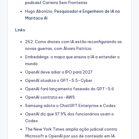
podcast
Carreira Sem Fronteiras
Hugo Abonízio
, Pesquisador e Engenheiro de IA na
Maritaca AI
Links:
262: Como drones com IA estão reconfigurando as
novas guerras, com Álvaro Patrício
Embeddings: o mapa que ensina a IA a entender o
mundo
OpenAI deve adiar o IPO para 2027
OpenAI atualiza o GPT-5.5-Cyber
OpenAI fará lançamento faseado do GPT-5.6
OpenAI contrata ex-AWS
Samsung adota o ChatGPT Enterprise e Codex
OpenAI diz que 97.9% dos funcionários usam o
Codex
The New York Times amplia ação judicial contra
Microsoft e OpenAI por uso de conteúdo em IA