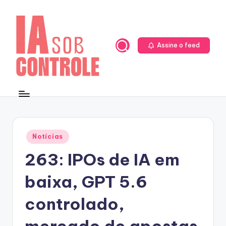
Skip
to
content
Assine o feed
Posted
Notícias
in
263: IPOs de IA em
baixa, GPT 5.6
controlado,
mercado de apostas