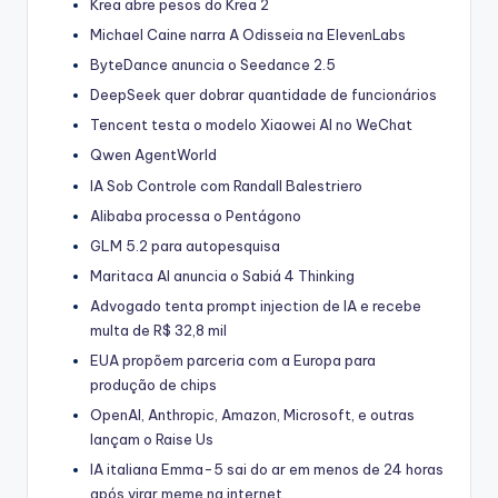
Krea abre pesos do Krea 2
Michael Caine narra A Odisseia na ElevenLabs
ByteDance anuncia o Seedance 2.5
DeepSeek quer dobrar quantidade de funcionários
Tencent testa o modelo Xiaowei AI no WeChat
Qwen AgentWorld
IA Sob Controle com Randall Balestriero
Alibaba processa o Pentágono
GLM 5.2 para autopesquisa
Maritaca AI anuncia o Sabiá 4 Thinking
Advogado tenta prompt injection de IA e recebe
multa de R$ 32,8 mil
EUA propõem parceria com a Europa para
produção de chips
OpenAI, Anthropic, Amazon, Microsoft, e outras
lançam o Raise Us
IA italiana Emma-5 sai do ar em menos de 24 horas
após virar meme na internet