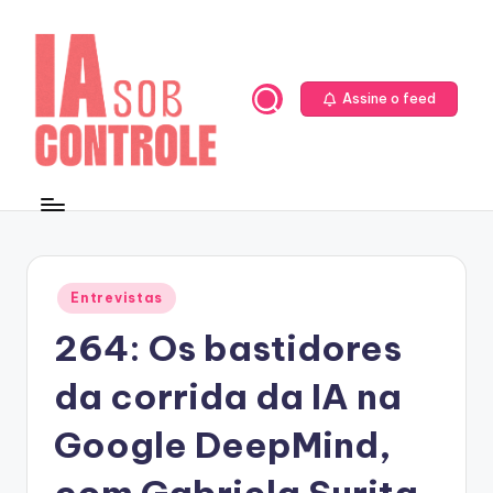
Skip
to
content
Assine o feed
Posted
Entrevistas
in
264: Os bastidores
da corrida da IA na
Google DeepMind,
com Gabriela Surita