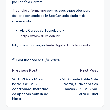
por Fabrício Carraro.
⁠⁠Preencha o formulário⁠⁠
com as suas sugestões para
deixar o conteúdo do IA Sob Controle ainda mais
interessante.
Alura Cursos de Tecnologia –
⁠⁠https://www.alura.com.br⁠⁠
Edição e sonorização:
⁠⁠Rede Gigahertz de Podcasts
Last updated on 01/07/2026
Post
Previous Post
Next Post
263: IPOs de IA em
265: Claude Fable 5 de
navigation
baixa, GPT 5.6
volta, tudo sobre os
controlado, mercado
novos GPT-5.6 Sol,
de apostas com IA da
Terra e Luna
Meta