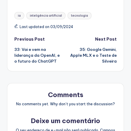
Tags:
ia
inteligência artificial
tecnologia
Last updated on 03/09/2024
Post
Previous Post
Next Post
33: Vai e vem na
35: Google Gemini,
navigation
liderança da OpenAI, e
Apple MLX e o Teste de
o futuro do ChatGPT
Silveira
Comments
No comments yet. Why don’t you start the discussion?
Deixe um comentário
O seu endereço de e-mail não será publicado.
Campos