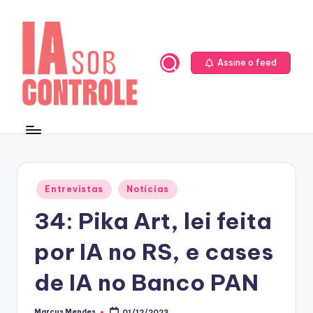
Skip
to
content
Assine o feed
Posted
Entrevistas
Notícias
in
34: Pika Art, lei feita
por IA no RS, e cases
de IA no Banco PAN
Marcus Mendes
01/12/2023