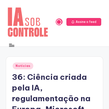
Skip
to
content
Assine o feed
Posted
Notícias
in
36: Ciência criada
pela IA,
regulamentação na
Europa, Microsoft