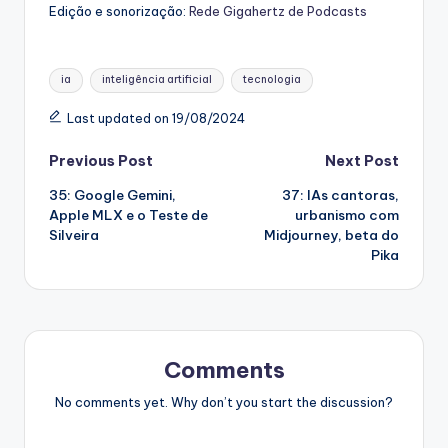
Edição e sonorização:
Rede Gigahertz de Podcasts
Tags:
ia
inteligência artificial
tecnologia
Last updated on 19/08/2024
Post
Previous Post
Next Post
35: Google Gemini,
37: IAs cantoras,
navigation
Apple MLX e o Teste de
urbanismo com
Silveira
Midjourney, beta do
Pika
Comments
No comments yet. Why don’t you start the discussion?