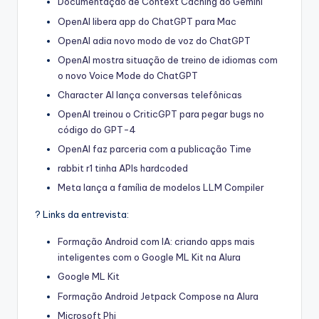
Documentação de Context Caching do Gemini
OpenAI libera app do ChatGPT para Mac
OpenAI adia novo modo de voz do ChatGPT
OpenAI mostra situação de treino de idiomas com
o novo Voice Mode do ChatGPT
Character AI lança conversas telefônicas
OpenAI treinou o CriticGPT para pegar bugs no
código do GPT-4
OpenAI faz parceria com a publicação Time
rabbit r1 tinha APIs hardcoded
Meta lança a família de modelos LLM Compiler
? Links da entrevista:
Formação Android com IA: criando apps mais
inteligentes com o Google ML Kit na Alura
Google ML Kit
Formação Android Jetpack Compose na Alura
Microsoft Phi