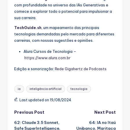
com profundidade no universo das IAs Generativas e
comece a explorar todo o potencial para impulsionar a
sua carreira.
TechGuide.sh
, um mapeamento das principais
tecnologias demandadas pelo mercado para diferentes
carreiras, com nossas sugestões e opiniões.
Alura Cursos de Tecnologia –
https://www.alura.com.br
Edição e sonorização:
Rede Gigahertz de Podcasts
Tags:
ia
inteligência artificial
tecnologia
Last updated on 19/08/2024
Post
Previous Post
Next Post
62: Claude 3.5 Sonnet,
64: IA no Itaú
navigation
Safe SuperIntelligence,
Unibanco, Maritaca