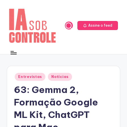
Skip
to
content
Assine o feed
Posted
Entrevistas
Notícias
in
63: Gemma 2,
Formação Google
ML Kit, ChatGPT
para Mac