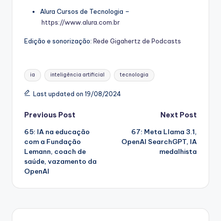
Alura Cursos de Tecnologia –
https://www.alura.com.br
Edição e sonorização:
Rede Gigahertz de Podcasts
Tags:
ia
inteligência artificial
tecnologia
Last updated on 19/08/2024
Post
Previous Post
Next Post
65: IA na educação
67: Meta Llama 3.1,
navigation
com a Fundação
OpenAI SearchGPT, IA
Lemann, coach de
medalhista
saúde, vazamento da
OpenAI