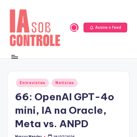
Skip
to
content
Assine o feed
Posted
Entrevistas
Notícias
in
66: OpenAI GPT-4o
mini, IA na Oracle,
Meta vs. ANPD
Marcus Mendes
19/07/2024