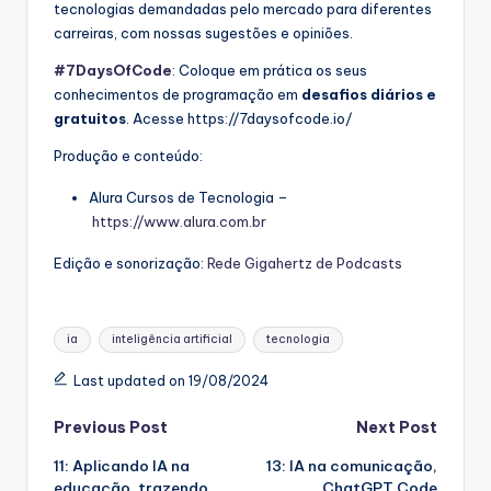
tecnologias demandadas pelo mercado para diferentes
carreiras, com nossas sugestões e opiniões.
#7DaysOfCode
: Coloque em prática os seus
conhecimentos de programação em
desafios diários e
gratuitos
. Acesse https://7daysofcode.io/
Produção e conteúdo:
Alura Cursos de Tecnologia –
https://www.alura.com.br
Edição e sonorização:
Rede Gigahertz de Podcasts
Tags:
ia
inteligência artificial
tecnologia
Last updated on 19/08/2024
Post
Previous Post
Next Post
11: Aplicando IA na
13: IA na comunicação,
navigation
educação, trazendo
ChatGPT Code