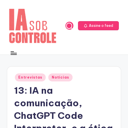
Skip
to
content
Assine o feed
Posted
Entrevistas
Notícias
in
13: IA na
comunicação,
ChatGPT Code
Interpreter, e a ética