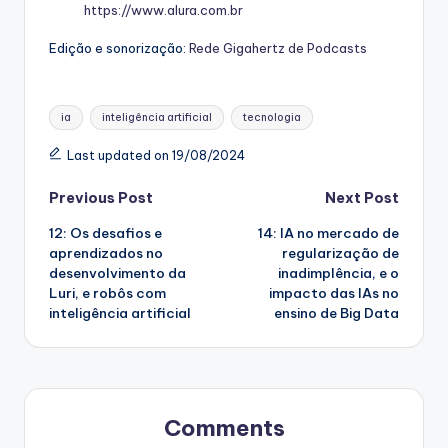
https://www.alura.com.br
Edição e sonorização:
Rede Gigahertz de Podcasts
Tags:
ia
inteligência artificial
tecnologia
Last updated on 19/08/2024
Post
Previous Post
Next Post
12: Os desafios e
14: IA no mercado de
navigation
aprendizados no
regularização de
desenvolvimento da
inadimplência, e o
Luri, e robôs com
impacto das IAs no
inteligência artificial
ensino de Big Data
Comments