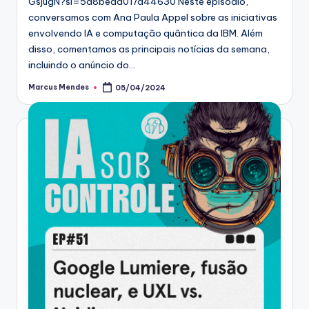
GsjugN?si=5d8bead017a44630 Neste episódio,
conversamos com Ana Paula Appel sobre as iniciativas
envolvendo IA e computação quântica da IBM. Além
disso, comentamos as principais notícias da semana,
incluindo o anúncio do…
Marcus Mendes
05/04/2024
Posted
by