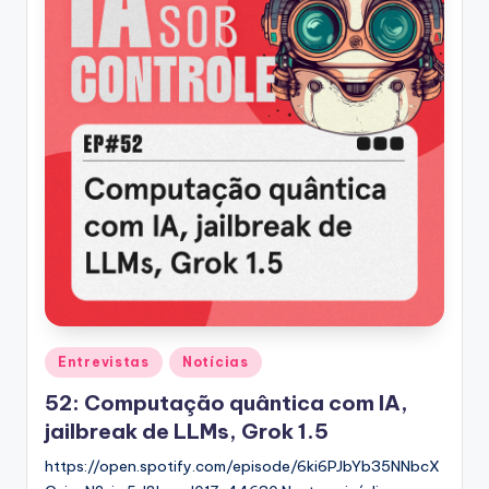
Posted
Entrevistas
Notícias
in
52: Computação quântica com IA,
jailbreak de LLMs, Grok 1.5
https://open.spotify.com/episode/6ki6PJbYb35NNbcX