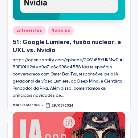
Posted
Entrevistas
Notícias
in
51: Google Lumiere, fusão nuclear, e
UXL vs. Nvidia
https://open.spotify.com/episode/2QVu85YHKMwPIAJ
B9FJ0H1?si=d9a71c8c698a4558 Neste episódio,
conversamos com Omer Bar Tal, responsável pela IA
geracional de vídeo Lumiere, da Deep Mind, e Cientista
Fundador da Pika. Além disso, comentamos as
principais novidades de…
Marcus Mendes
29/03/2024
Posted
by