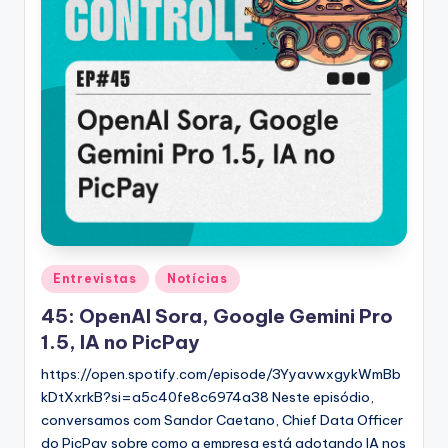
Posted
Entrevistas
Notícias
in
45: OpenAI Sora, Google Gemini Pro
1.5, IA no PicPay
https://open.spotify.com/episode/3YyavwxgykWmBb
kDtXxrkB?si=a5c40fe8c6974a38 Neste episódio,
conversamos com Sandor Caetano, Chief Data Officer
do PicPay sobre como a empresa está adotando IA nos