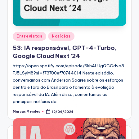
Posted
Entrevistas
Notícias
in
53: IA responsável, GPT-4-Turbo,
Google Cloud Next ’24
https://open.spotify.com/episode/6kh4LUgQGGdva3
FJ5LSyM8?si=f73700ef70744014 Neste episódio,
conversamos com Anderson Soares sobre os esforços
dentro e fora do Brasil para o fomento à evolução
responsável da IA. Além disso, comentamos as
principais notícias da…
Marcus Mendes
12/04/2024
Posted
by