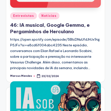
Posted
Entrevistas
Notícias
in
46: IA musical, Google Gemma, e
Pergaminhos de Herculano
https://open.spotify.com/episode/5BlcDNuUfdJHJx9qj
P5JFx?si=e8cd6f004abc4235 Neste episódio,
conversamos com Elian Rafael e Leonardo Scabini,
sobre a participação e premiação no interessante
Vesuvius Challenge. Além disso, comentamos as
principais novidades de IA da semana, incluindo…
Marcus Mendes
23/02/2024
Posted
by