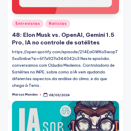
Posted
Entrevistas
Notícias
in
48: Elon Musk vs. OpenAI, Gemini 1.5
Pro, IA no controle de satélites
https://open.spotify.com/episode/214EaGWKoSwopT
5xuSnibw?si=6f7a927a344042c3 Neste episódio,
conversamos com Cláudia Medeiros, Controladora de
Satélites no INPE, sobre como a IA vem ajudando
diferentes aspectos da análise do clima, e do que
chega à Terra…
Marcus Mendes
08/03/2024
Posted
by