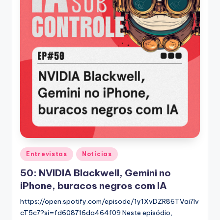
Posted
Entrevistas
Notícias
in
50: NVIDIA Blackwell, Gemini no
iPhone, buracos negros com IA
https://open.spotify.com/episode/1y1XvDZR86TVai7Iv
cT5c7?si=fd608716da464f09 Neste episódio,