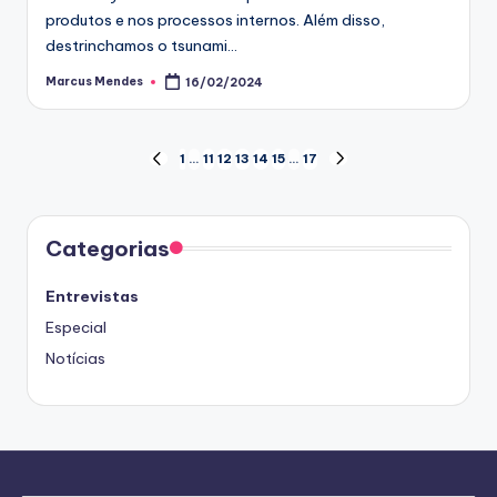
produtos e nos processos internos. Além disso,
destrinchamos o tsunami…
Marcus Mendes
16/02/2024
Posted
by
Paginação
1
…
11
12
13
14
15
…
17
PREVIOUS
NEXT
PAGE
PAGE
de
posts
Categorias
Entrevistas
Especial
Notícias