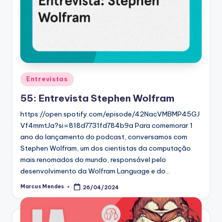
Posted
Entrevistas
in
55: Entrevista Stephen Wolfram
https://open.spotify.com/episode/42NacVMBMP45GJ
Vf4mmtJa?si=818d7731fd784b9a Para comemorar 1
ano do lançamento do podcast, conversamos com
Stephen Wolfram, um dos cientistas da computação
mais renomados do mundo, responsável pelo
desenvolvimento da Wolfram Language e do…
Marcus Mendes
26/04/2024
Posted
by