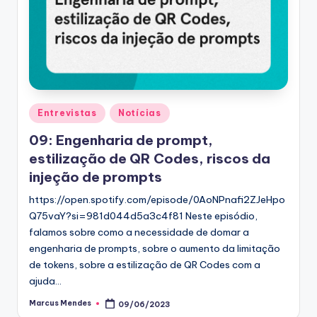
Posted
Entrevistas
Notícias
in
09: Engenharia de prompt,
estilização de QR Codes, riscos da
injeção de prompts
https://open.spotify.com/episode/0AoNPnafi2ZJeHpo
Q75vaY?si=981d044d5a3c4f81 Neste episódio,
falamos sobre como a necessidade de domar a
engenharia de prompts, sobre o aumento da limitação
de tokens, sobre a estilização de QR Codes com a
ajuda…
Marcus Mendes
09/06/2023
Posted
by