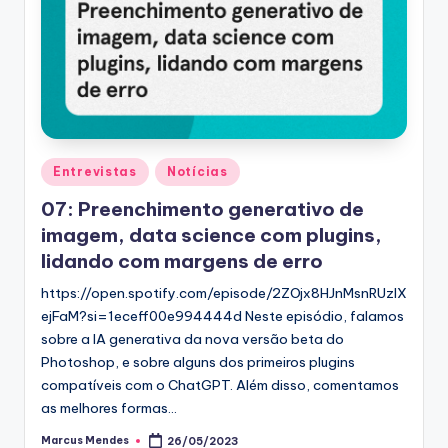
Posted
Entrevistas
Notícias
in
07: Preenchimento generativo de
imagem, data science com plugins,
lidando com margens de erro
https://open.spotify.com/episode/2ZOjx8HJnMsnRUzlX
ejFaM?si=1eceff00e994444d Neste episódio, falamos
sobre a IA generativa da nova versão beta do
Photoshop, e sobre alguns dos primeiros plugins
compatíveis com o ChatGPT. Além disso, comentamos
as melhores formas…
Marcus Mendes
26/05/2023
Posted