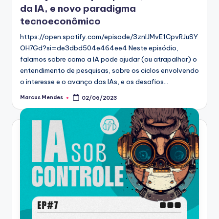
da IA, e novo paradigma
tecnoeconômico
https://open.spotify.com/episode/3znIJMvE1CpvRJuSY
OH7Gd?si=de3dbd504e464ee4 Neste episódio,
falamos sobre como a IA pode ajudar (ou atrapalhar) o
entendimento de pesquisas, sobre os ciclos envolvendo
o interesse e o avanço das IAs, e os desafios…
Marcus Mendes
02/06/2023
Posted
by