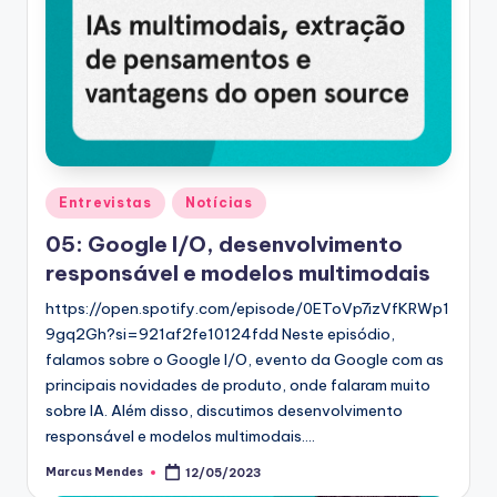
Posted
Entrevistas
Notícias
in
05: Google I/O, desenvolvimento
responsável e modelos multimodais
https://open.spotify.com/episode/0EToVp7izVfKRWp1
9gq2Gh?si=921af2fe10124fdd Neste episódio,
falamos sobre o Google I/O, evento da Google com as
principais novidades de produto, onde falaram muito
sobre IA. Além disso, discutimos desenvolvimento
responsável e modelos multimodais.…
Marcus Mendes
12/05/2023
Posted
by