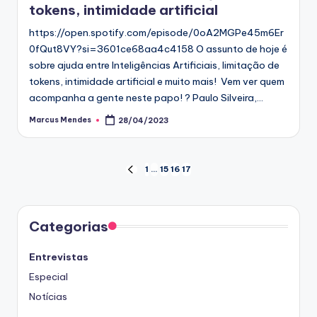
tokens, intimidade artificial
https://open.spotify.com/episode/0oA2MGPe45m6Er
0fQut8VY?si=3601ce68aa4c4158 O assunto de hoje é
sobre ajuda entre Inteligências Artificiais, limitação de
tokens, intimidade artificial e muito mais! Vem ver quem
acompanha a gente neste papo! ? Paulo Silveira,…
Marcus Mendes
28/04/2023
Posted
by
Paginação
1
…
15
16
17
PREVIOUS
PAGE
de
posts
Categorias
Entrevistas
Especial
Notícias