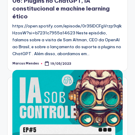
06: Plugins no ChatGPT, IA
constitucional e machine learning
ético
https://open.spotify.com/episode/0r3SlDCFgVrzp9qlk
HzosW?si=b7231c7955a14623 Neste episódio,
falamos sobre a visita de Sam Altman, CEO da OpenAI
ao Brasil, e sobre o lançamento do suporte a plugins no
ChatGPT . Além disso, abordamos em…
Marcus Mendes
19/05/2023
Posted
by